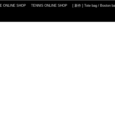
IE ONLINE SHOP
TENNIS ONLINE SHOP
[ 新作 ] Tote bag / Boston b