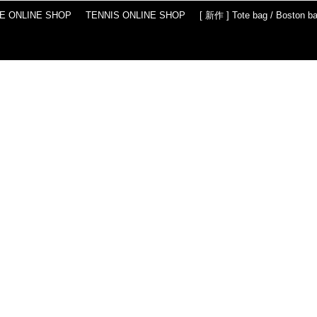
IE ONLINE SHOP
TENNIS ONLINE SHOP
[ 新作 ] Tote bag / Boston b