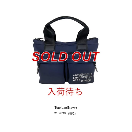
Tote bag(Navy)
¥
16,830
（税込）