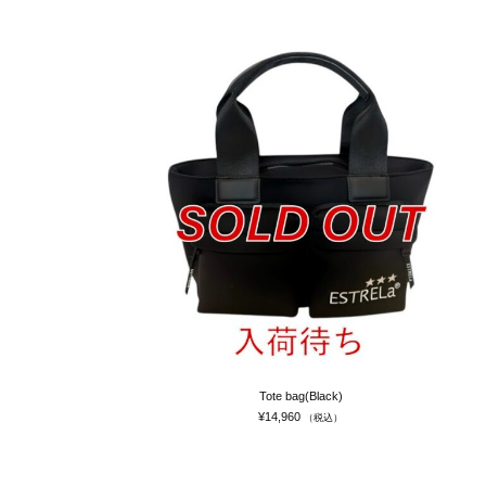
Tote bag(Black)
¥
14,960
（税込）