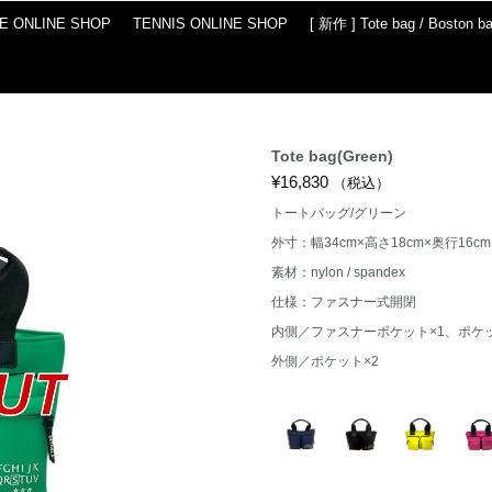
IE ONLINE SHOP
TENNIS ONLINE SHOP
[ 新作 ] Tote bag / Boston b
Tote bag(Green)
¥
16,830
（税込）
トートバッグ/グリーン
外寸：幅34cm×高さ18cm×奥行16c
素材：
nylon / spandex
仕様：
ファスナー式開閉
内側／ファスナーポケット×1、ポケッ
外側／ポケット×2