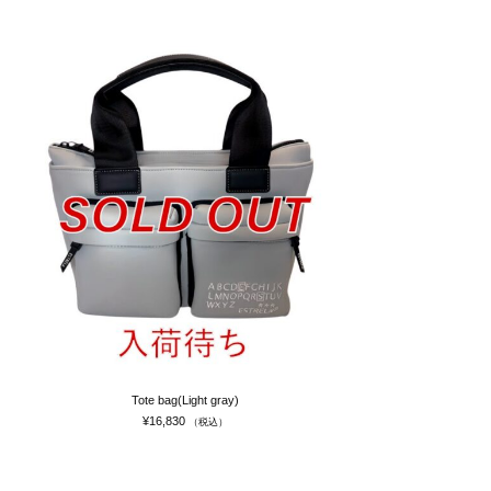
Tote bag(Light gray)
¥
16,830
（税込）