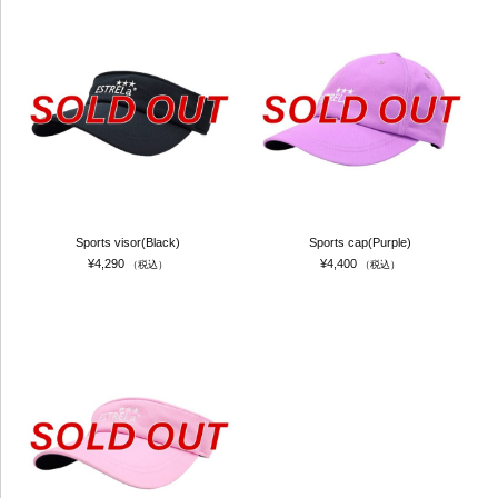
Sports visor(Black)
Sports cap(Purple)
¥
4,290
¥
4,400
（税込）
（税込）