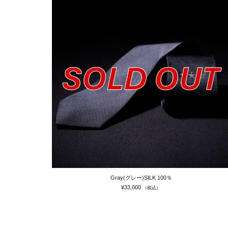
Gray(グレー)SILK 100％
¥
33,000
（税込）